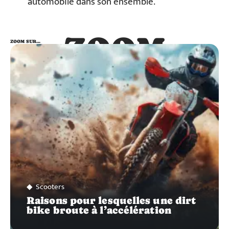
automobile dans son ensemble.
ZOOM
ZOOM SUR…
SUR…
Scooters
Raisons pour lesquelles une dirt
bike broute à l’accélération