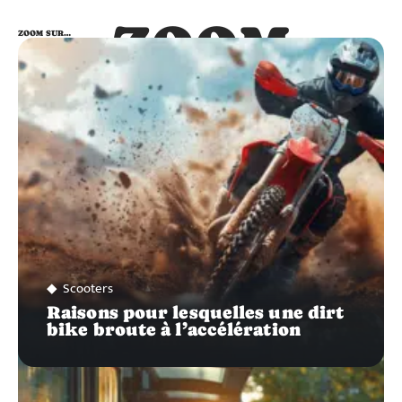
ZOOM
ZOOM SUR…
SUR…
Scooters
Raisons pour lesquelles une dirt
bike broute à l’accélération