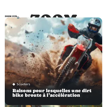
ZOOM
ZOOM SUR…
SUR…
Scooters
Raisons pour lesquelles une dirt
bike broute à l’accélération