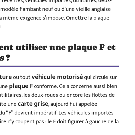
s récentes, véhicules importés, utilitaires, deux-
n modèle flambant neuf ou d’une vieille anglaise
, la même exigence s’impose. Omettre la plaque
n.
ent utiliser une plaque F et
s ?
ou tout
qui circule sur
ture
véhicule motorisé
 une
conforme. Cela concerne aussi bien
plaque F
utilitaires, les deux-roues ou encore les flottes de
site une
, aujourd’hui appelée
carte grise
e du “F” devient impératif. Les véhicules importés
e n’y coupent pas : le F doit figurer à gauche de la