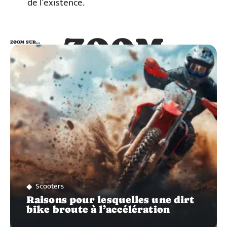
de l’existence.
ZOOM
ZOOM SUR…
SUR…
Scooters
Raisons pour lesquelles une dirt
bike broute à l’accélération