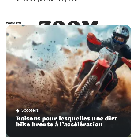
ZOOM
ZOOM SUR…
SUR…
Scooters
Raisons pour lesquelles une dirt
bike broute à l’accélération