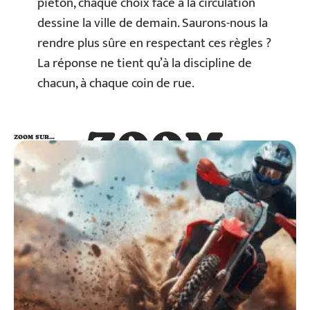
piéton, chaque choix face à la circulation
dessine la ville de demain. Saurons-nous la
rendre plus sûre en respectant ces règles ?
La réponse ne tient qu’à la discipline de
chacun, à chaque coin de rue.
ZOOM
ZOOM SUR…
SUR…