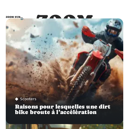
ZOOM
ZOOM SUR…
SUR…
Scooters
Raisons pour lesquelles une dirt
bike broute à l’accélération