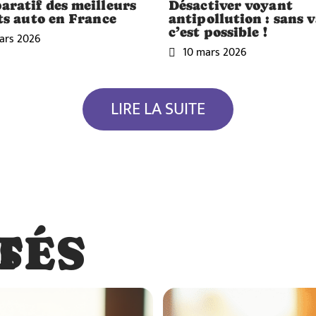
ratif des meilleurs
Désactiver voyant
ts auto en France
antipollution : sans v
c’est possible !
ars 2026
10 mars 2026
LIRE LA SUITE
TÉS
S