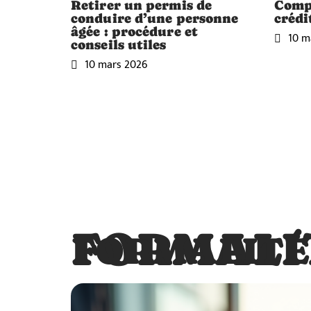
Retirer un permis de
Compa
conduire d’une personne
crédi
âgée : procédure et
10 m
conseils utiles
10 mars 2026
FORMALI
FORMALITÉ