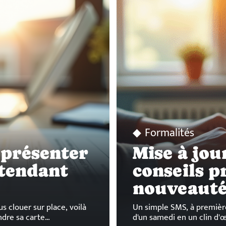
Formalités
présenter
Mise à jou
ttendant
conseils p
nouveauté
s clouer sur place, voilà
Un simple SMS, à premièr
ndre sa carte
…
d'un samedi en un clin d'œil