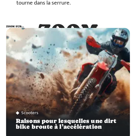
tourne dans la serrure.
ZOOM
ZOOM SUR…
SUR…
Scooters
Raisons pour lesquelles une dirt
bike broute à l’accélération